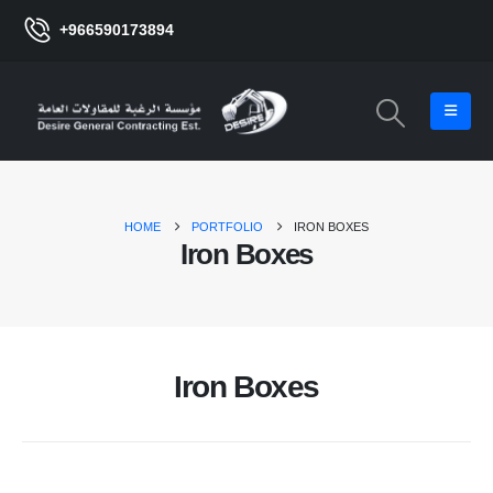
+966590173894
HOME
PORTFOLIO
IRON BOXES
Iron Boxes
Iron Boxes